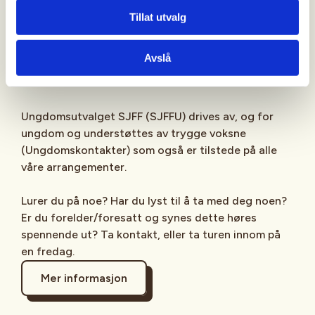
Sjekk gjerne ut
SJFFU
på
Instagram
,
Facebook
,
Tillat utvalg
TikTok
og vår egen
podcast
på din favoritt-
streamingplattform.
Avslå
Ungdomsutvalget SJFF (SJFFU) drives av, og for
ungdom og understøttes av trygge voksne
(Ungdomskontakter) som også er tilstede på alle
våre arrangementer.
Lurer du på noe? Har du lyst til å ta med deg noen?
Er du forelder/foresatt og synes dette høres
spennende ut? Ta kontakt, eller ta turen innom på
en fredag.
Mer informasjon