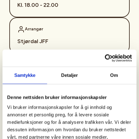
Kl. 18.00 - 22.00
Arrangør
Stjørdal JFF
Kontaktperson
Samtykke
Detaljer
Om
sjffung@outlook.com
Fast fredagsmøte i
Denne nettsiden bruker informasjonskapsler
Ungdomsutvalget SJFF
Vi bruker informasjonskapsler for å gi innhold og
(SJFFU)
annonser et personlig preg, for å levere sosiale
mediefunksjoner og for å analysere trafikken vår. Vi deler
dessuten informasjon om hvordan du bruker nettstedet
vårt, med partnerne våre innen sosiale medier,