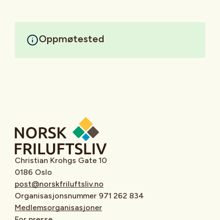
Oppmøtested
Christian Krohgs Gate 10
0186 Oslo
post@norskfriluftsliv.no
Organisasjonsnummer 971 262 834
Medlemsorganisasjoner
For presse