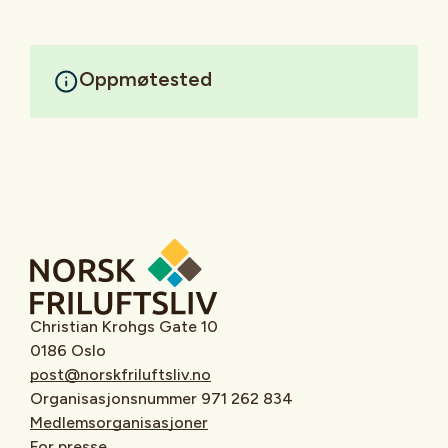
Oppmøtested
Christian Krohgs Gate 10
0186 Oslo
post@norskfriluftsliv.no
Organisasjonsnummer 971 262 834
Medlemsorganisasjoner
For presse