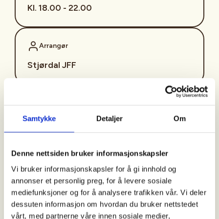
Kl. 18.00 - 22.00
Arrangør
Stjørdal JFF
Kontaktperson
Samtykke
Detaljer
Om
sjffung@outlook.com
Fast fredagsmøte i
Denne nettsiden bruker informasjonskapsler
Ungdomsutvalget SJFF
Vi bruker informasjonskapsler for å gi innhold og
(SJFFU)
annonser et personlig preg, for å levere sosiale
mediefunksjoner og for å analysere trafikken vår. Vi deler
dessuten informasjon om hvordan du bruker nettstedet
vårt, med partnerne våre innen sosiale medier,