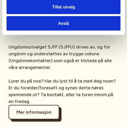
Sjekk gjerne ut
SJFFU
på
Instagram
,
Facebook
,
Tillat utvalg
TikTok
og vår egen
podcast
på din favoritt-
streamingplattform.
Avslå
Ungdomsutvalget SJFF (SJFFU) drives av, og for
ungdom og understøttes av trygge voksne
(Ungdomskontakter) som også er tilstede på alle
våre arrangementer.
Lurer du på noe? Har du lyst til å ta med deg noen?
Er du forelder/foresatt og synes dette høres
spennende ut? Ta kontakt, eller ta turen innom på
en fredag.
Mer informasjon