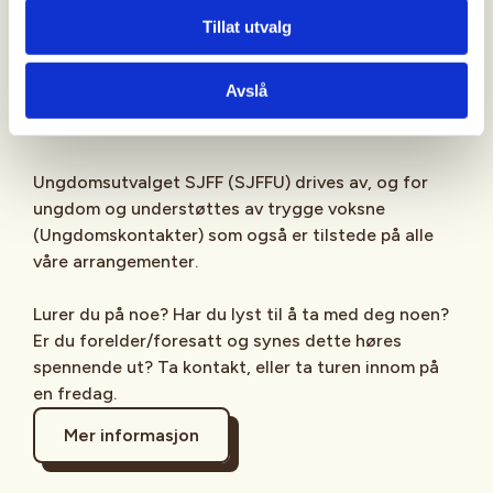
Sjekk gjerne ut
SJFFU
på
Instagram
,
Facebook
,
Tillat utvalg
TikTok
og vår egen
podcast
på din favoritt-
streamingplattform.
Avslå
Ungdomsutvalget SJFF (SJFFU) drives av, og for
ungdom og understøttes av trygge voksne
(Ungdomskontakter) som også er tilstede på alle
våre arrangementer.
Lurer du på noe? Har du lyst til å ta med deg noen?
Er du forelder/foresatt og synes dette høres
spennende ut? Ta kontakt, eller ta turen innom på
en fredag.
Mer informasjon