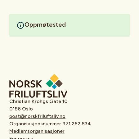
Oppmøtested
Christian Krohgs Gate 10
0186 Oslo
post@norskfriluftsliv.no
Organisasjonsnummer 971 262 834
Medlemsorganisasjoner
For presse