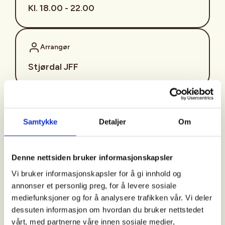
Kl. 18.00 - 22.00
Arrangør
Stjørdal JFF
Kontaktperson
Samtykke
Detaljer
Om
sjffung@outlook.com
Fast fredagsmøte i
Denne nettsiden bruker informasjonskapsler
Ungdomsutvalget SJFF
Vi bruker informasjonskapsler for å gi innhold og
(SJFFU)
annonser et personlig preg, for å levere sosiale
mediefunksjoner og for å analysere trafikken vår. Vi deler
dessuten informasjon om hvordan du bruker nettstedet
vårt, med partnerne våre innen sosiale medier,