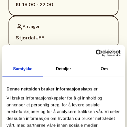
Kl. 18.00 - 22.00
Arrangør
Stjørdal JFF
Kontaktperson
Samtykke
Detaljer
Om
sjffung@outlook.com
Fast fredagsmøte i
Denne nettsiden bruker informasjonskapsler
Ungdomsutvalget SJFF
Vi bruker informasjonskapsler for å gi innhold og
(SJFFU)
annonser et personlig preg, for å levere sosiale
mediefunksjoner og for å analysere trafikken vår. Vi deler
dessuten informasjon om hvordan du bruker nettstedet
vårt, med partnerne våre innen sosiale medier,