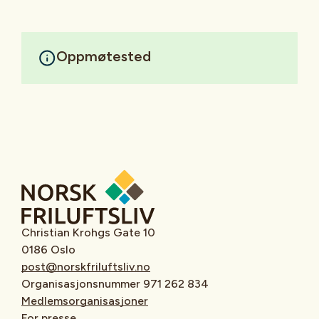
Oppmøtested
Christian Krohgs Gate 10
0186 Oslo
post@norskfriluftsliv.no
Organisasjonsnummer 971 262 834
Medlemsorganisasjoner
For presse