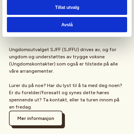
Sjekk gjerne ut
SJFFU
på
Instagram
,
Facebook
,
Tillat utvalg
TikTok
og vår egen
podcast
på din favoritt-
streamingplattform.
Avslå
Ungdomsutvalget SJFF (SJFFU) drives av, og for
ungdom og understøttes av trygge voksne
(Ungdomskontakter) som også er tilstede på alle
våre arrangementer.
Lurer du på noe? Har du lyst til å ta med deg noen?
Er du forelder/foresatt og synes dette høres
spennende ut? Ta kontakt, eller ta turen innom på
en fredag.
Mer informasjon