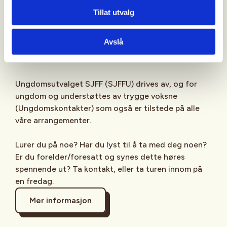
Sjekk gjerne ut
SJFFU
på
Instagram
,
Facebook
,
Tillat utvalg
TikTok
og vår egen
podcast
på din favoritt-
streamingplattform.
Avslå
Ungdomsutvalget SJFF (SJFFU) drives av, og for
ungdom og understøttes av trygge voksne
(Ungdomskontakter) som også er tilstede på alle
våre arrangementer.
Lurer du på noe? Har du lyst til å ta med deg noen?
Er du forelder/foresatt og synes dette høres
spennende ut? Ta kontakt, eller ta turen innom på
en fredag.
Mer informasjon