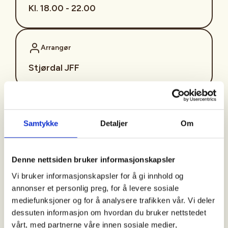
Kl. 18.00 - 22.00
Arrangør
Stjørdal JFF
Kontaktperson
Samtykke
Detaljer
Om
sjffung@outlook.com
Fast fredagsmøte i
Denne nettsiden bruker informasjonskapsler
Ungdomsutvalget SJFF
Vi bruker informasjonskapsler for å gi innhold og
(SJFFU)
annonser et personlig preg, for å levere sosiale
mediefunksjoner og for å analysere trafikken vår. Vi deler
dessuten informasjon om hvordan du bruker nettstedet
vårt, med partnerne våre innen sosiale medier,