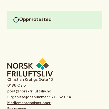
Oppmøtested
Christian Krohgs Gate 10
0186 Oslo
post@norskfriluftsliv.no
Organisasjonsnummer 971 262 834
Medlemsorganisasjoner
For presse