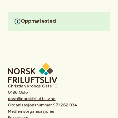
Oppmøtested
Christian Krohgs Gate 10
0186 Oslo
post@norskfriluftsliv.no
Organisasjonsnummer 971 262 834
Medlemsorganisasjoner
For presse