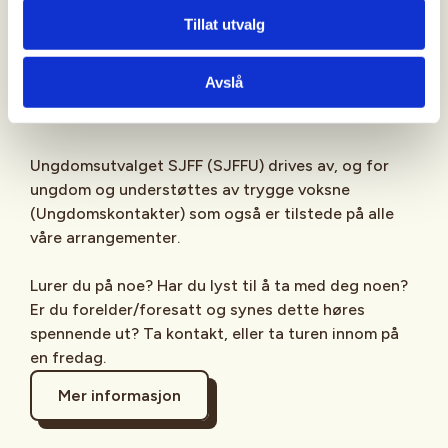
Sjekk gjerne ut
SJFFU
på
Instagram
,
Facebook
,
Tillat utvalg
TikTok
og vår egen
podcast
på din favoritt-
streamingplattform.
Avslå
Ungdomsutvalget SJFF (SJFFU) drives av, og for
ungdom og understøttes av trygge voksne
(Ungdomskontakter) som også er tilstede på alle
våre arrangementer.
Lurer du på noe? Har du lyst til å ta med deg noen?
Er du forelder/foresatt og synes dette høres
spennende ut? Ta kontakt, eller ta turen innom på
en fredag.
Mer informasjon