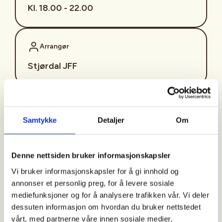
Kl. 18.00 - 22.00
Arrangør
Stjørdal JFF
Kontaktperson
Samtykke
Detaljer
Om
sjffung@outlook.com
Fast fredagsmøte i
Denne nettsiden bruker informasjonskapsler
Ungdomsutvalget SJFF
Vi bruker informasjonskapsler for å gi innhold og
(SJFFU)
annonser et personlig preg, for å levere sosiale
mediefunksjoner og for å analysere trafikken vår. Vi deler
dessuten informasjon om hvordan du bruker nettstedet
vårt, med partnerne våre innen sosiale medier,