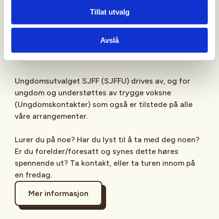
Sjekk gjerne ut
SJFFU
på
Instagram
,
Facebook
,
Tillat utvalg
TikTok
og vår egen
podcast
på din favoritt-
streamingplattform.
Avslå
Ungdomsutvalget SJFF (SJFFU) drives av, og for
ungdom og understøttes av trygge voksne
(Ungdomskontakter) som også er tilstede på alle
våre arrangementer.
Lurer du på noe? Har du lyst til å ta med deg noen?
Er du forelder/foresatt og synes dette høres
spennende ut? Ta kontakt, eller ta turen innom på
en fredag.
Mer informasjon