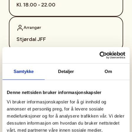
Kl. 18.00 - 22.00
Arrangør
Stjørdal JFF
Kontaktperson
Samtykke
Detaljer
Om
sjffung@outlook.com
Fast fredagsmøte i
Denne nettsiden bruker informasjonskapsler
Ungdomsutvalget SJFF
Vi bruker informasjonskapsler for å gi innhold og
(SJFFU)
annonser et personlig preg, for å levere sosiale
mediefunksjoner og for å analysere trafikken vår. Vi deler
dessuten informasjon om hvordan du bruker nettstedet
vårt, med partnerne våre innen sosiale medier,