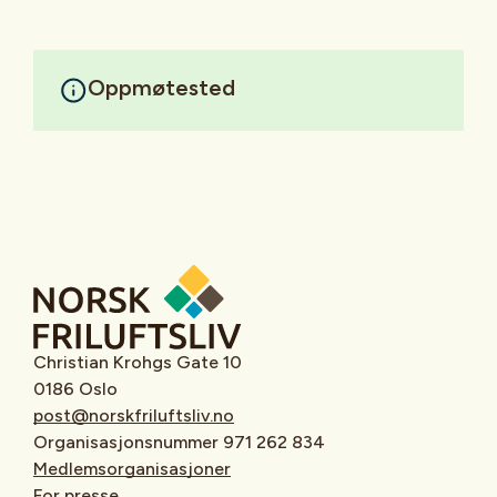
Oppmøtested
Christian Krohgs Gate 10
0186 Oslo
post@norskfriluftsliv.no
Organisasjonsnummer 971 262 834
Medlemsorganisasjoner
For presse