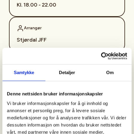
Kl. 18.00 - 22.00
Arrangør
Stjørdal JFF
Kontaktperson
Samtykke
Detaljer
Om
sjffung@outlook.com
Fast fredagsmøte i
Denne nettsiden bruker informasjonskapsler
Ungdomsutvalget SJFF
Vi bruker informasjonskapsler for å gi innhold og
(SJFFU)
annonser et personlig preg, for å levere sosiale
mediefunksjoner og for å analysere trafikken vår. Vi deler
dessuten informasjon om hvordan du bruker nettstedet
vårt, med partnerne våre innen sosiale medier,