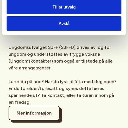
Sjekk gjerne ut
SJFFU
på
Instagram
,
Facebook
,
Tillat utvalg
TikTok
og vår egen
podcast
på din favoritt-
streamingplattform.
Avslå
Ungdomsutvalget SJFF (SJFFU) drives av, og for
ungdom og understøttes av trygge voksne
(Ungdomskontakter) som også er tilstede på alle
våre arrangementer.
Lurer du på noe? Har du lyst til å ta med deg noen?
Er du forelder/foresatt og synes dette høres
spennende ut? Ta kontakt, eller ta turen innom på
en fredag.
Mer informasjon