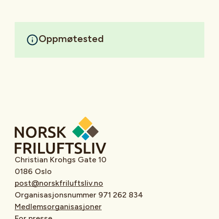
Oppmøtested
Christian Krohgs Gate 10
0186 Oslo
post@norskfriluftsliv.no
Organisasjonsnummer 971 262 834
Medlemsorganisasjoner
For presse