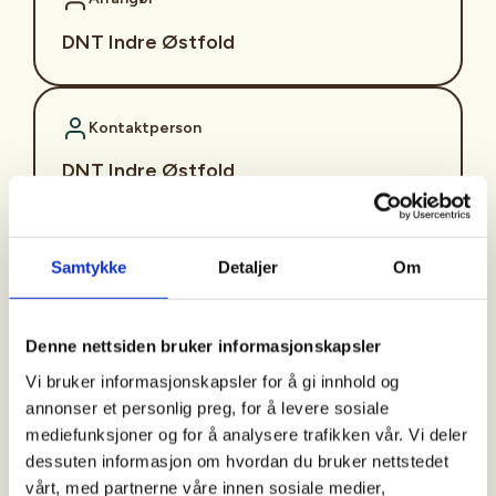
DNT Indre Østfold
Kontaktperson
DNT Indre Østfold
91+88+30+35
indreostfold@dnt.no
Samtykke
Detaljer
Om
Krevende.
Denne nettsiden bruker informasjonskapsler
Turstart
Vi bruker informasjonskapsler for å gi innhold og
annonser et personlig preg, for å levere sosiale
mediefunksjoner og for å analysere trafikken vår. Vi deler
Kl. 08:30 fra Ørje lysløype (Damholtveien)
dessuten informasjon om hvordan du bruker nettstedet
Fremmøte:
kl. 08:00 Dynjan, for transport til Ørje.
vårt, med partnerne våre innen sosiale medier,