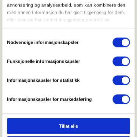
annonsering og analysearbeid, som kan kombinere den
med annen informasjon du har gjort tilgjengelig for dem,
eller som de har samlet inn gjennom din bruk av
Varighet
tjenestene deres.
Samtykkevalg
Nødvendige informasjonskapsler
7,5 timer, 24 km gange
Funksjonelle informasjonskapsler
Pris
Informasjonskapsler for statistikk
Gratis for medlemmer, 200 kr for ikke medlemmer
Informasjonskapsler for markedsføring
Påmelding
Tillat alle