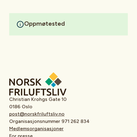
Oppmøtested
Christian Krohgs Gate 10
0186 Oslo
post@norskfriluftsliv.no
Organisasjonsnummer 971 262 834
Medlemsorganisasjoner
For presse