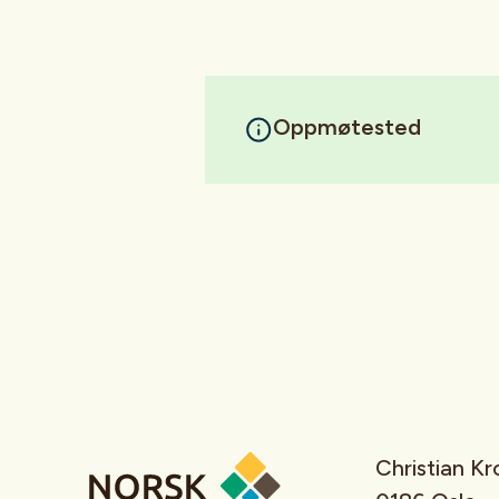
Oppmøtested
Christian K