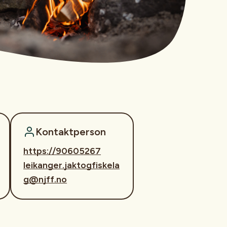
Kontaktperson
https://90605267
leikanger.jaktogfiskela
g@njff.no