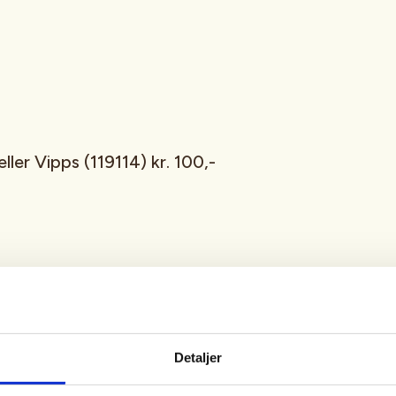
ller Vipps (119114) kr. 100,-
å Vipps 938913
ort 100,-kr)
Detaljer