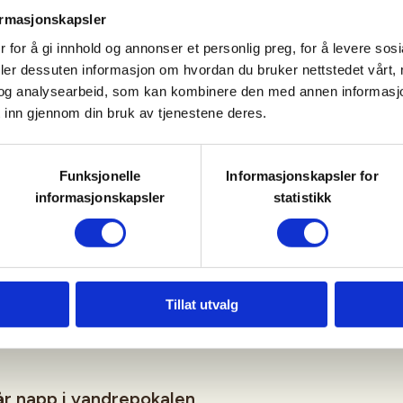
ormasjonskapsler
 for å gi innhold og annonser et personlig preg, for å levere sos
deler dessuten informasjon om hvordan du bruker nettstedet vårt,
og analysearbeid, som kan kombinere den med annen informasjon d
 inn gjennom din bruk av tjenestene deres.
Funksjonelle
Informasjonskapsler for
informasjonskapsler
statistikk
Tillat utvalg
jøpe fiskekort.
år napp i vandrepokalen