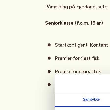
Påmelding på Fjærlandssete.
Seniorklasse (f.o.m. 16 år)
Startkontigent: Kontant e
Premier for flest fisk.
Premie for størst fisk.
Fiskekort får du kjøpt p
årskort 350,-kr og døgnk
Samtykke