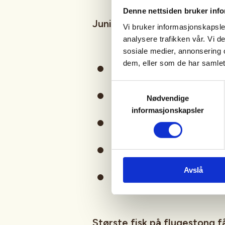
Denne nettsiden bruker inf
Juniorklasse
for alle u/16år
Vi bruker informasjonskapsler
analysere trafikken vår. Vi 
sosiale medier, annonsering 
dem, eller som de har samlet
Startkontigent: Gratis.
Samtykkevalg
Deltakerpremie til alle.
Nødvendige
informasjonskapsler
Premier for flest fisk.
Premie for største fisk.
Avslå
Dei under 16 år slepp å k
Største fisk på flugestong f