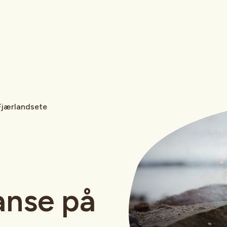
Fjærlandsete
anse på