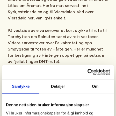
Litlos om Åremot. Herfra mot sørvest inn i
Kyrkjesteinsdalen og til Viersdalen. Vad over
Viersdølo her, vanligvis enkelt.
På vestsida av elva sørover et kort stykke til ruta til
Torehytten om Solnuten tar vi av rett vestover.
Videre sørvestover over Falkabrotet og opp
Smøygsdal til foten av Hårteigen. Her er mulighet
for bestigning av Hårteigen opp et gjel på østsida
av fjellet (ingen DNT-rute).
Selve bestigningen av Hårteigen er krevende og vi
er helt avhengig av vær og føreforhold for å komme
oss opp til toppen. Turlederne vil her ha det siste
Samtykke
Detaljer
Om
ordet om vi går opp og hvem som får være med
opp, for de siste metrene her er svært krevende og
Denne nettsiden bruker informasjonskapsler
sikkerheten for deltagerne har første prioritet
Vi bruker informasjonskapsler for å gi innhold og