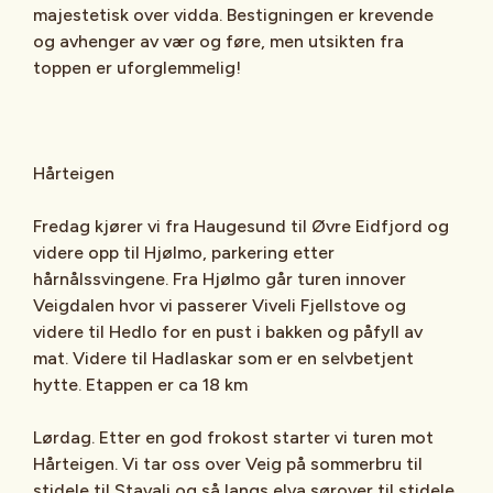
majestetisk over vidda. Bestigningen er krevende
og avhenger av vær og føre, men utsikten fra
toppen er uforglemmelig!
Hårteigen
Fredag kjører vi fra Haugesund til Øvre Eidfjord og
videre opp til Hjølmo, parkering etter
hårnålssvingene. Fra Hjølmo går turen innover
Veigdalen hvor vi passerer Viveli Fjellstove og
videre til Hedlo for en pust i bakken og påfyll av
mat. Videre til Hadlaskar som er en selvbetjent
hytte. Etappen er ca 18 km
Lørdag. Etter en god frokost starter vi turen mot
Hårteigen. Vi tar oss over Veig på sommerbru til
stidele til Stavali og så langs elva sørover til stidele,