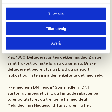
Hjølmo
Tillat alle
Gradering: Svært krevende
Felles kjøring:Kostnad for privatkjøring ordnes opp
Tillat utvalg
med sjåfør. Totalt skal turen «koste» 40 kr pr mil
Avslå
Kart: Hardangervidda Vest
Pris: 1300. Deltageravgiften dekker middag 2 dager
samt frokost og niste lørdag og søndag. Ønsker
deltagere et bedre utvalg i brød og pålegg til
frokost og niste så må den enkelte ta det med selv.
Ikke medlem i DNT enda? Som medlem i DNT
støtter du arbeidet vårt, og får gode rabatter på
turer og utstyret du trenger å ha med deg!
Meld deg inn i Haugesund Turistforening her.