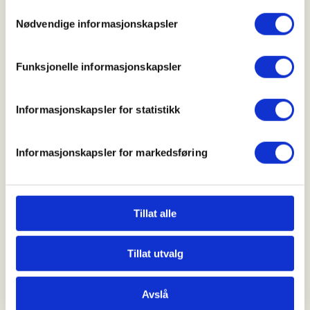
Samtykkevalg
Parkeringsplassen ved Alvøen idrettspark kl 11:00.
Nødvendige informasjonskapsler
Klikk her for å se kart
Funksjonelle informasjonskapsler
Pris:
Informasjonskapsler for statistikk
Gratis
Informasjonskapsler for markedsføring
Kollektivtransport:
Tillat alle
Se
skyss.no
. Mange busser stopper ved
Tillat utvalg
"Breivikskiftet rv. 555", derfra er det ca. 10 min
gange til oppmøtestart.
Avslå