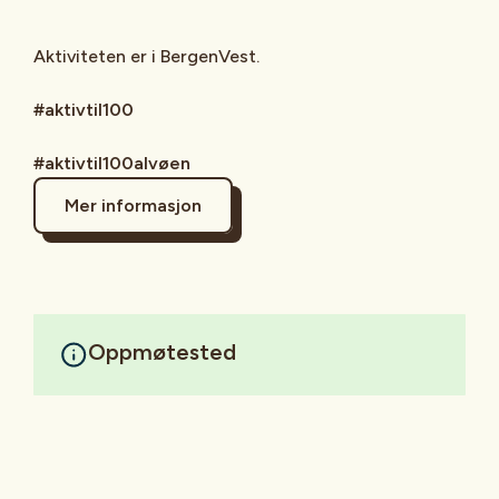
Aktiviteten er i BergenVest.
#aktivtil100
#aktivtil100alvøen
Mer informasjon
Oppmøtested