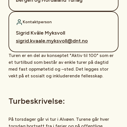
Kontaktperson
Sigrid Kvåle Myksvoll
sigrid.kvaale.myksvoll@dnt.no
Turen er en del av konseptet "Aktiv til 100" som er
et turtilbud som består av enkle turer på dagtid
med fast oppmøtetid og –sted. Det legges stor
vekt på et sosialt og inkluderende fellesskap.
Turbeskrivelse:
På torsdager går vi tur i Alvøen. Turene går hver
torsdag bortsett fra i ferier og på offentlige