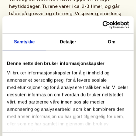
høytidsdager. Turene varer i ca. 2-3 timer, og går
både på grusvei og i terreng. Vi spiser gjerne lunsj
underveis/etter turen, så ta gjerne med litt mat og
drikke. Kle deg etter været og bli med ut på tur.
Samtykke
Detaljer
Om
Ta med:
Denne nettsiden bruker informasjonskapsler
Vi bruker informasjonskapsler for å gi innhold og
Gode sko og klær. Husk at du skal kunne holde deg
annonser et personlig preg, for å levere sosiale
varm ved pauser eller om det skulle skje noe (skade,
mediefunksjoner og for å analysere trafikken vår. Vi deler
ulykke etc) som gjør at det tar lenger tid å komme
dessuten informasjon om hvordan du bruker nettstedet
seg tilbake.
vårt, med partnerne våre innen sosiale medier,
annonsering og analysearbeid, som kan kombinere den
med annen informasjon du har gjort tilgjengelig for dem,
Oppmøte:
eller som de har samlet inn gjennom din bruk av
tjenestene deres.