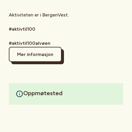
Aktiviteten er i BergenVest.
#aktivtil100
#aktivtil100alvøen
Mer informasjon
Oppmøtested