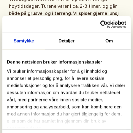
høytidsdager. Turene varer i ca. 2-3 timer, og går
både på grusvei og i terreng. Vi spiser gjerne lunsj
underveis/etter turen, så ta gjerne med litt mat og
drikke. Kle deg etter været og bli med ut på tur.
Samtykke
Detaljer
Om
Ta med:
Denne nettsiden bruker informasjonskapsler
Vi bruker informasjonskapsler for å gi innhold og
Gode sko og klær. Husk at du skal kunne holde deg
annonser et personlig preg, for å levere sosiale
varm ved pauser eller om det skulle skje noe (skade,
mediefunksjoner og for å analysere trafikken vår. Vi deler
ulykke etc) som gjør at det tar lenger tid å komme
dessuten informasjon om hvordan du bruker nettstedet
seg tilbake.
vårt, med partnerne våre innen sosiale medier,
annonsering og analysearbeid, som kan kombinere den
med annen informasjon du har gjort tilgjengelig for dem,
Oppmøte:
eller som de har samlet inn gjennom din bruk av
tjenestene deres.