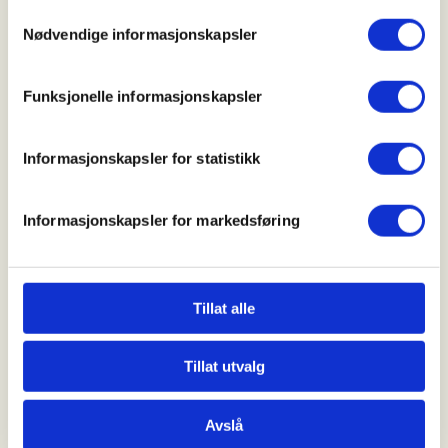
Samtykkevalg
Parkeringsplassen ved Alvøen idrettspark kl 11:00.
Nødvendige informasjonskapsler
Klikk her for å se kart
Funksjonelle informasjonskapsler
Pris:
Informasjonskapsler for statistikk
Gratis
Informasjonskapsler for markedsføring
Kollektivtransport:
Tillat alle
Se
skyss.no
. Mange busser stopper ved
Tillat utvalg
"Breivikskiftet rv. 555", derfra er det ca. 10 min
gange til oppmøtestart.
Avslå