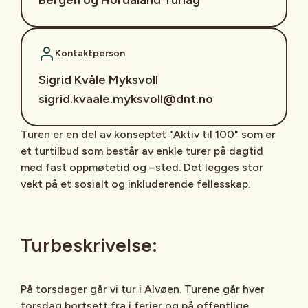
Kontaktperson
Sigrid Kvåle Myksvoll
sigrid.kvaale.myksvoll@dnt.no
Turen er en del av konseptet "Aktiv til 100" som er
et turtilbud som består av enkle turer på dagtid
med fast oppmøtetid og –sted. Det legges stor
vekt på et sosialt og inkluderende fellesskap.
Turbeskrivelse:
På torsdager går vi tur i Alvøen. Turene går hver
torsdag bortsett fra i ferier og på offentlige