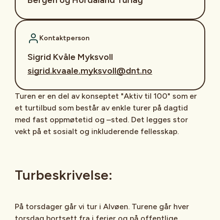
Kontaktperson
Sigrid Kvåle Myksvoll
sigrid.kvaale.myksvoll@dnt.no
Turen er en del av konseptet "Aktiv til 100" som er
et turtilbud som består av enkle turer på dagtid
med fast oppmøtetid og –sted. Det legges stor
vekt på et sosialt og inkluderende fellesskap.
Turbeskrivelse:
På torsdager går vi tur i Alvøen. Turene går hver
torsdag bortsett fra i ferier og på offentlige