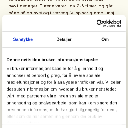
høytidsdager. Turene varer i ca. 2-3 timer, og går
både på grusvei og i terreng. Vi spiser gjerne lunsj
underveis/etter turen, så ta gjerne med litt mat og
drikke. Kle deg etter været og bli med ut på tur.
Samtykke
Detaljer
Om
Ta med:
Denne nettsiden bruker informasjonskapsler
Vi bruker informasjonskapsler for å gi innhold og
Gode sko og klær. Husk at du skal kunne holde deg
annonser et personlig preg, for å levere sosiale
varm ved pauser eller om det skulle skje noe (skade,
mediefunksjoner og for å analysere trafikken vår. Vi deler
ulykke etc) som gjør at det tar lenger tid å komme
dessuten informasjon om hvordan du bruker nettstedet
seg tilbake.
vårt, med partnerne våre innen sosiale medier,
annonsering og analysearbeid, som kan kombinere den
med annen informasjon du har gjort tilgjengelig for dem,
Oppmøte:
eller som de har samlet inn gjennom din bruk av
tjenestene deres.