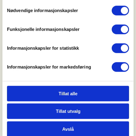
Samtykkevalg
Parkeringsplassen ved Alvøen idrettspark kl 11:00.
Nødvendige informasjonskapsler
Klikk her for å se kart
Funksjonelle informasjonskapsler
Pris:
Informasjonskapsler for statistikk
Gratis
Informasjonskapsler for markedsføring
Kollektivtransport:
Tillat alle
Se
skyss.no
. Mange busser stopper ved
Tillat utvalg
"Breivikskiftet rv. 555", derfra er det ca. 10 min
gange til oppmøtestart.
Avslå