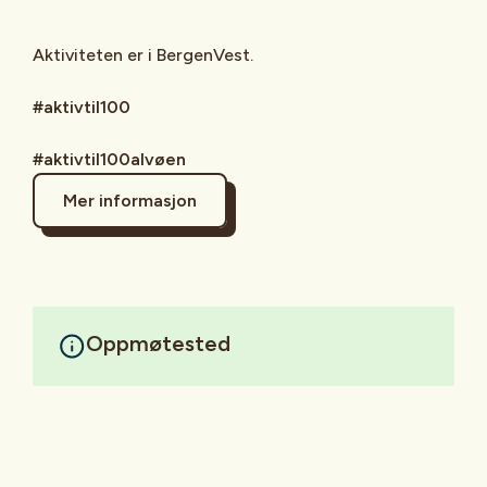
Aktiviteten er i BergenVest.
#aktivtil100
#aktivtil100alvøen
Mer informasjon
Oppmøtested