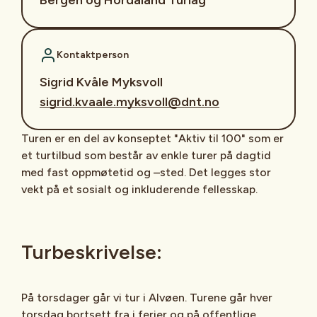
Kontaktperson
Sigrid Kvåle Myksvoll
sigrid.kvaale.myksvoll@dnt.no
Turen er en del av konseptet "Aktiv til 100" som er
et turtilbud som består av enkle turer på dagtid
med fast oppmøtetid og –sted. Det legges stor
vekt på et sosialt og inkluderende fellesskap.
Turbeskrivelse:
På torsdager går vi tur i Alvøen. Turene går hver
torsdag bortsett fra i ferier og på offentlige