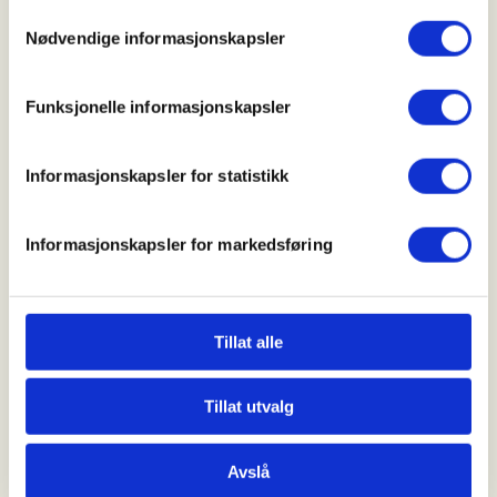
Samtykkevalg
Parkeringsplassen ved Alvøen idrettspark kl 11:00.
Nødvendige informasjonskapsler
Klikk her for å se kart
Funksjonelle informasjonskapsler
Pris:
Informasjonskapsler for statistikk
Gratis
Informasjonskapsler for markedsføring
Kollektivtransport:
Tillat alle
Se
skyss.no
. Mange busser stopper ved
Tillat utvalg
"Breivikskiftet rv. 555", derfra er det ca. 10 min
gange til oppmøtestart.
Avslå