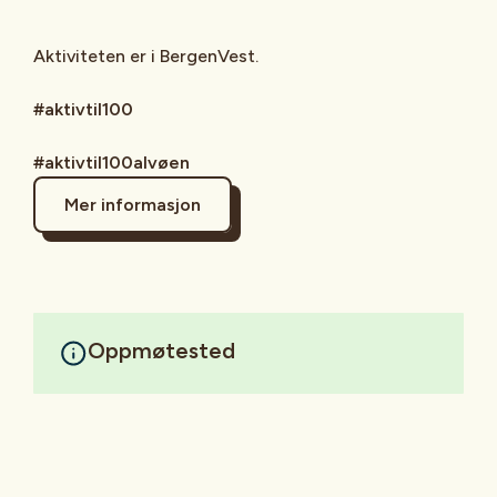
Aktiviteten er i BergenVest.
#aktivtil100
#aktivtil100alvøen
Mer informasjon
Oppmøtested