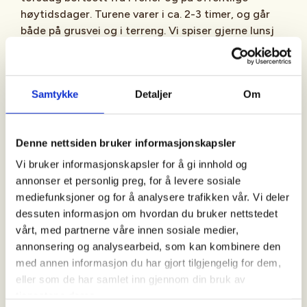
høytidsdager. Turene varer i ca. 2-3 timer, og går
både på grusvei og i terreng. Vi spiser gjerne lunsj
underveis/etter turen, så ta gjerne med litt mat og
drikke. Kle deg etter været og bli med ut på tur.
Samtykke
Detaljer
Om
Ta med:
Denne nettsiden bruker informasjonskapsler
Vi bruker informasjonskapsler for å gi innhold og
Gode sko og klær. Husk at du skal kunne holde deg
annonser et personlig preg, for å levere sosiale
varm ved pauser eller om det skulle skje noe (skade,
mediefunksjoner og for å analysere trafikken vår. Vi deler
ulykke etc) som gjør at det tar lenger tid å komme
dessuten informasjon om hvordan du bruker nettstedet
seg tilbake.
vårt, med partnerne våre innen sosiale medier,
annonsering og analysearbeid, som kan kombinere den
med annen informasjon du har gjort tilgjengelig for dem,
Oppmøte:
eller som de har samlet inn gjennom din bruk av
tjenestene deres.