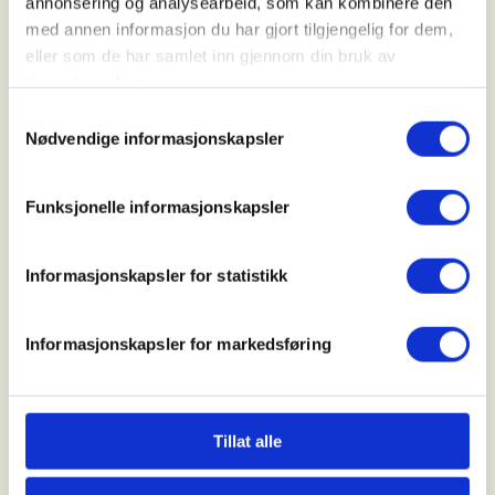
annonsering og analysearbeid, som kan kombinere den
11. Oct 2026
med annen informasjon du har gjort tilgjengelig for dem,
Kl. 08.00 - 17.00
eller som de har samlet inn gjennom din bruk av
tjenestene deres.
Samtykkevalg
Arrangør
Nødvendige informasjonskapsler
Fyresdal JFL
Funksjonelle informasjonskapsler
Kontaktperson
Informasjonskapsler for statistikk
lars.ola.solberg@gmail.com
Informasjonskapsler for markedsføring
Ein - ein opplæringsjakt på elg.
Mer informasjon
Tillat alle