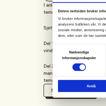
I anledning egenberedskapsår
Denne nettsiden bruker inf
temakvelder med grunnleggen
Vi bruker informasjonskapsler
analysere trafikken vår. Vi 
Sjette temakveld tar for seg
sosiale medier, annonsering 
dem, eller som de har samlet
Del 1 hva som er lurt å ha me
Samtykkevalg
vind
Nødvendige
informasjonskapsler
Del 2 hvordan improvisere og
man blir overrasket og har mi
temakvelden
Avslå
Mer informasjon