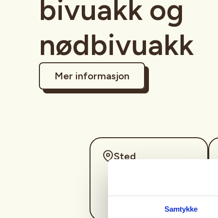
bivuakk og
nødbivuakk
Mer informasjon
Sted
Samtykke