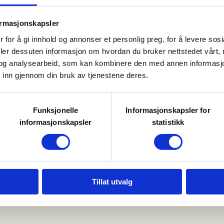
et arrangerer Målselv JFF 8
ormasjonskapsler
de kunnskap for hele familien.
 for å gi innhold og annonser et personlig preg, for å levere sos
deler dessuten informasjon om hvordan du bruker nettstedet vårt,
 bivuakk og nødbivuakk
og analysearbeid, som kan kombinere den med annen informasjon d
 inn gjennom din bruk av tjenestene deres.
d på tur for å bygge le for vær og
Funksjonelle
Informasjonskapsler for
informasjonskapsler
statistikk
 bygge enkel nødbivuakk, når
stet første del av denne
Tillat utvalg