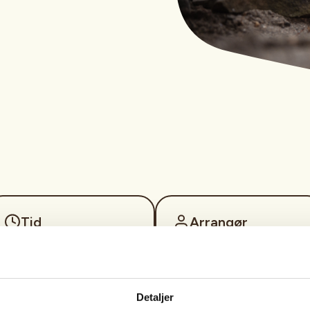
Tid
Arrangør
07. Sep 2026
Målselv Jeger og
Kl. 17.00 - 20.00
Fiskerforening
Detaljer