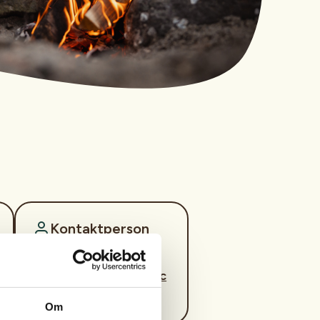
Kontaktperson
https://40029943
steinar.holen@gmail.c
om
Om