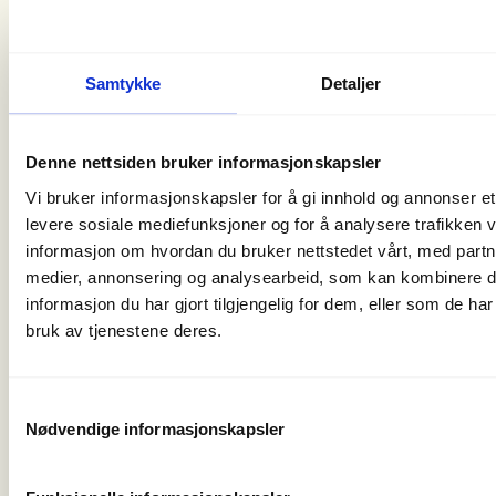
av turen går i sti løst terreng. Maks antall deltakere
på turen er 10 personer + 2 turledere. Turen kan bli
avlyst eller flyttet ved dårlig vær.
Samtykke
Detaljer
Ved spørsmål kontakt gjerne en av turlederne før
du melder deg på.
Denne nettsiden bruker informasjonskapsler
Ingeborg på mobil 92033601 eller Elisabeth på
Vi bruker informasjonskapsler for å gi innhold og annonser et 
mobil 91368273
levere sosiale mediefunksjoner og for å analysere trafikken v
informasjon om hvordan du bruker nettstedet vårt, med partn
medier, annonsering og analysearbeid, som kan kombinere
Turleder
Ingeborg Høe
92033601
ing
informasjon du har gjort tilgjengelig for dem, eller som de ha
1
bruk av tjenestene deres.
Turleder
Elisabeth Hovda
91368273
eli
2
Samtykkevalg
Nødvendige informasjonskapsler
Tips til mer info om turen: Boka På tur i Valdres Vest
s. 152 fra Glittertind forlag av Morten og Julia
Helgesen