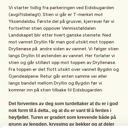
Vi starter tidlig fra parkeringen ved Eidsbugarden
(avgiftsbelagt). Stien vi går er T-merket mot
Yksendalsbu. Første del på grusvei, kjerrevei før vi
fortsetter stien oppover Vennisstøldalen.
Landskapet blir etter hvert ganske steinete. Ned
mot vannet Dryllin får man god utsikt mot toppen
Dryllenøse på andre siden av vannet. Vi følger stien
langs Dryllin til østenden av vannet. Her forlater vi
stien og går stilløst opp mot toppen av Dryllenøse.
Fra toppen er det flott utsikt over vannet Bygdin og
Gjendealpene. Retur går enten samme vei eller
langs bandet mellom Dryllin og Bygdin før vi
kommer inn på stien tilbake til Eidsbugarden.
Det forventes av deg som turdeltaker at du er i god
nok form til å delta., og at du er vant til å ferdes i
høyfjellet. Turen er gradert som krevende både på
grunn av lengden, kryssing av bekker og at deler