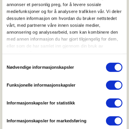
annonser et personlig preg, for å levere sosiale
Voss Utferdslag
mediefunksjoner og for å analysere trafikken vår. Vi deler
dessuten informasjon om hvordan du bruker nettstedet
vårt, med partnerne våre innen sosiale medier,
annonsering og analysearbeid, som kan kombinere den
Kontaktperson
med annen informasjon du har gjort tilgjengelig for dem,
Voss Utferdslag
eller som de har samlet inn gjennom din bruk av
june.jansson@dnt.no
tjenestene deres.
Samtykkevalg
Bli med DNT Ung Vaksne på ein sosial og koseleg
Nødvendige informasjonskapsler
novembertur til gapahuk! Me går ein enkel kveldstur
i roleg tempo før me samlast rundt bålet for quiz,
Funksjonelle informasjonskapsler
varm drikke og god stemning.
Meir info kjem :)
Informasjonskapsler for statistikk
Oppmøte:
Informasjonskapsler for markedsføring
Holdbergplass kl 18.00