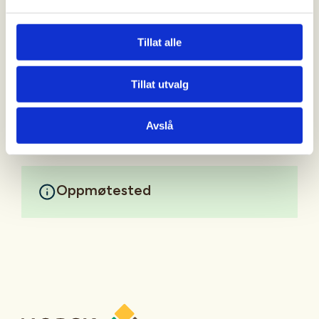
Turleiar:
Ragnhild Lid 41232614
Tillat alle
Astrid Prestegård astridpreste@gmail.com,
98413133
Tillat utvalg
Mer informasjon
Avslå
Oppmøtested