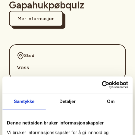
Gapahukpøbquiz
Mer informasjon
Sted
Voss
Tid
Samtykke
Detaljer
Om
16. Oct 2026
Kl. 18.00 - 20.30
Denne nettsiden bruker informasjonskapsler
Vi bruker informasjonskapsler for å gi innhold og
Arrangør