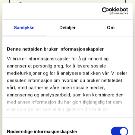
Arrangør
DNT Tønsberg og Omegn
Samtykke
Detaljer
Om
Kontaktperson
Denne nettsiden bruker informasjonskapsler
DNT Tønsberg og omegn
Vi bruker informasjonskapsler for å gi innhold og
33+31+58+26
annonser et personlig preg, for å levere sosiale
tonsberg@dnt.no
mediefunksjoner og for å analysere trafikken vår. Vi deler
dessuten informasjon om hvordan du bruker nettstedet
DNT ung 13-16 år skal teste DNT-hytter fremover
vårt, med partnerne våre innen sosiale medier,
og første tur er til Annekset på Trollsvann i
annonsering og analysearbeid, som kan kombinere den
Andebu!
Det blir hyttekos, digg mat, masse godis,
med annen informasjon du har gjort tilgjengelig for dem,
bading og diverse aktiviteter!
eller som de har samlet inn gjennom din bruk av
tjenestene deres.
Hold av datoen. Mer info kommer!
Samtykkevalg
Nødvendige informasjonskapsler
Turledere: