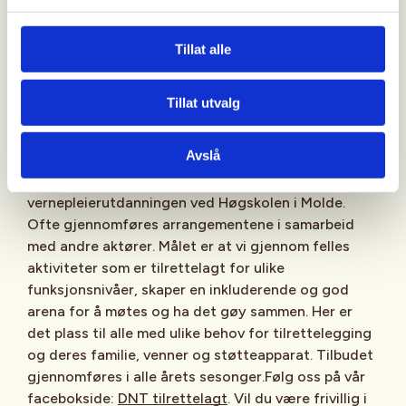
DNT Romsdal arrangerer DNT Tilrettelagt
arrangementer hver måned. Møre og Romsdal
Fylkeskommune og Stiftelsen Dam bidrar med
Tillat alle
økonomisk tilskudd for at DNT Romsdal skal kunne
satse på dette viktige tilbudet. Norsk Forbund for
Tillat utvalg
Handikapede og kommunene bidrar med å spre
informasjonen om arrangementene. Frivillige hjelper
Avslå
til med gjennomføring og innimellom gjennomføres
arrangementene sammen med studentene fra
vernepleierutdanningen ved Høgskolen i Molde.
Ofte gjennomføres arrangementene i samarbeid
med andre aktører. Målet er at vi gjennom felles
aktiviteter som er tilrettelagt for ulike
funksjonsnivåer, skaper en inkluderende og god
arena for å møtes og ha det gøy sammen. Her er
det plass til alle med ulike behov for tilrettelegging
og deres familie, venner og støtteapparat. Tilbudet
gjennomføres i alle årets sesonger.Følg oss på vår
facebokside:
DNT tilrettelagt
. Vil du være frivillig i