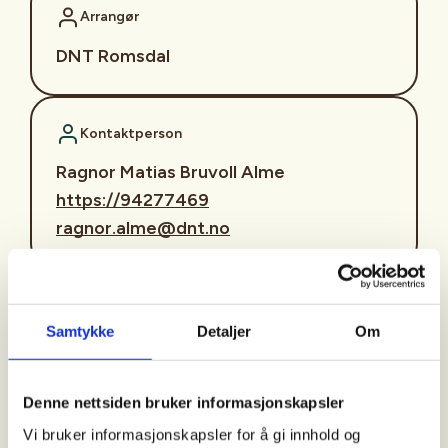
Arrangør
DNT Romsdal
Kontaktperson
Ragnor Matias Bruvoll Alme
https://94277469
ragnor.alme@dnt.no
Velkommen til friluftskveld på DNT Friluftsbrygga
Det blir svelesteking, fiske fra land, muligheter til
Samtykke
Detaljer
Om
litt båtliv, med mer! Vi er frivillige som er med rundt
omkring og hjelper til med arrangementet. Det
ligger an til å bli skikkelig fint og vårlig vær for
Denne nettsiden bruker informasjonskapsler
aktivitet inne og ute :)
Vi bruker informasjonskapsler for å gi innhold og