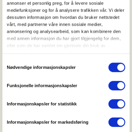
annonser et personlig preg, for å levere sosiale
Oppmøte:
DNT Friluftsbrygga
mediefunksjoner og for å analysere trafikken vår. Vi deler
dessuten informasjon om hvordan du bruker nettstedet
Tidspunkt:
17:30-19:00
vårt, med partnerne våre innen sosiale medier,
annonsering og analysearbeid, som kan kombinere den
Pris:
Arrangementet er gratis, ingen påmelding.
med annen informasjon du har gjort tilgjengelig for dem,
eller som de har samlet inn gjennom din bruk av
Parkering:
På parkeringsplass ved innkjørsel, eller på
tjenestene deres.
grusplassen utenfor Friluftsbrygga. Kle dere etter
Samtykkevalg
vær og sesong. Vi ser frem til en hyggelig kveld
Nødvendige informasjonskapsler
utendørs. Ved eventuelle spørsmål kontakt Ragnor
på e-post:
ragnor.alme@dnt.no
Funksjonelle informasjonskapsler
Informasjonskapsler for statistikk
Om DNT Tilrettelagt
Informasjonskapsler for markedsføring