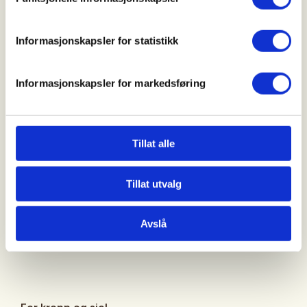
Du kan velge å:
Informasjonskapsler for statistikk
Sove i telt
Henge i køye
Informasjonskapsler for markedsføring
Eller sove inne på hytta
Tillat alle
Kanskje vil du utfordre deg selv til å sove ute alene
Tillat utvalg
– med vissheten om at fellesskapet og hytta alltid
er der om du trenger det.
Avslå
Vi er sammen hele veien, og støtter hverandre.