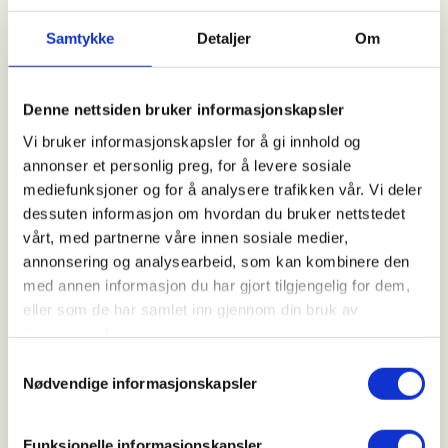
Samtykke
Detaljer
Om
Trygt, sosialt og lavterskel
Dette er en tur for deg – enten du er nybegynner
Denne nettsiden bruker informasjonskapsler
eller har fisket før.
Vi bruker informasjonskapsler for å gi innhold og
annonser et personlig preg, for å levere sosiale
Vi deler erfaringer, lærer av hverandre og bygger
mediefunksjoner og for å analysere trafikken vår. Vi deler
trygghet rundt fiske og fangst. Her er det ingen
dessuten informasjon om hvordan du bruker nettstedet
prestasjonspress – bare rom for å være ute, prøve,
vårt, med partnerne våre innen sosiale medier,
feile og mestre i eget tempo.
annonsering og analysearbeid, som kan kombinere den
med annen informasjon du har gjort tilgjengelig for dem,
eller som de har samlet inn gjennom din bruk av
tjenestene deres.
Overnatting på dine premisser
Samtykkevalg
Nødvendige informasjonskapsler
Vi har tilgang til hytte ved Nordrekrokvann, som gir
en trygg base gjennom helgen.
Funksjonelle informasjonskapsler