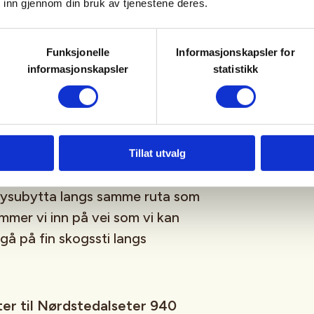
 inn gjennom din bruk av tjenestene deres.
vatnet og går ned Surtbyttdalen
moh). Her dreier vi nordøstover
Funksjonelle
Informasjonskapsler for
til Mysubyttvatnet og videre
informasjonskapsler
statistikk
til Sota sæter 740 moh, ca 15
Tillat utvalg
 Mysubytta langs samme ruta som
mmer vi inn på vei som vi kan
n gå på fin skogssti langs
æter til Nørdstedalseter 940