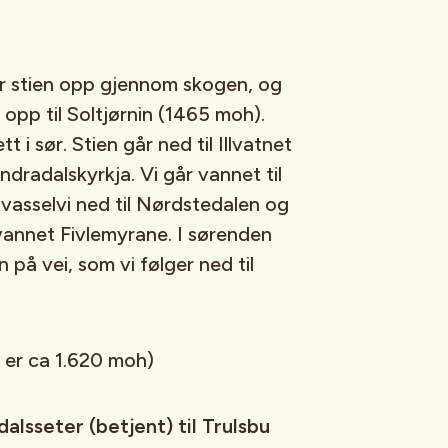
år stien opp gjennom skogen, og
opp til Soltjørnin (1465 moh).
t i sør. Stien går ned til Illvatnet
dradalskyrkja. Vi går vannet til
lvasselvi ned til Nørdstedalen og
vannet Fivlemyrane. I sørenden
på vei, som vi følger ned til
 er ca 1.620 moh)
dalsseter (betjent) til Trulsbu