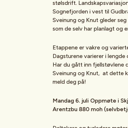
stølsdrift. Landskapsvariasjo
Sognefjorden i vest til Gudbr
Sveinung og Knut gleder seg 
som de selv har planlagt og 
Etappene er vakre og varierte
Dagsturene varierer i lengde o
Har du gått inn fjellstøvlene 
Sveinung og Knut, at dette 
meld deg på!
Mandag 6. juli Oppmøte i Skj
Arentzbu 880 moh (selvbetje