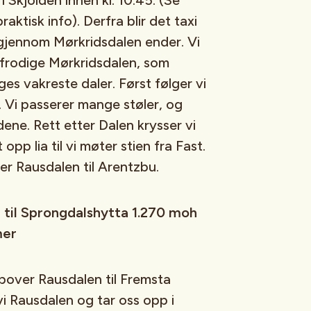
 Skjolden innen kl. 10.45. (Se
ktisk info). Derfra blir det taxi
n gjennom Mørkridsdalen ender. Vi
 frodige Mørkridsdalen, som
s vakreste daler. Først følger vi
. Vi passerer mange støler, og
dene. Rett etter Dalen krysser vi
opp lia til vi møter stien fra Fast.
er Rausdalen til Arentzbu.
bu til Sprongdalshytta 1.270 moh
mer
pover Rausdalen til Fremsta
vi Rausdalen og tar oss opp i