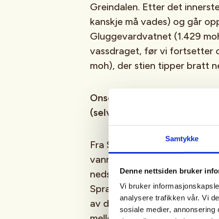
Greindalen. Etter det innerst
kanskje må vades) og går opp
Gluggevardvatnet (1.429 moh
vassdraget, før vi fortsetter
moh), der stien tipper bratt n
Onsdag 8. juli – Fra Sprongd
(selvbetjent), ca 22 km/7 ti
Samtykke
Fra Sprongdalshytta går vi rett
vannskillet mellom Vestlandet
Denne nettsiden bruker inf
nedstigning før stien svinger
Vi bruker informasjonskapsler
Sprangdøla ned til Surtbytt
analysere trafikken vår. Vi 
av dette vatnet kommer vi in
sosiale medier, annonsering 
mellom Skjåk og Jostedalen, 