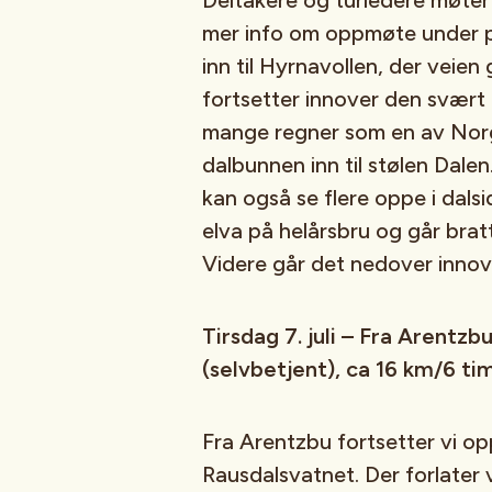
Deltakere og turledere møter i
mer info om oppmøte under pra
inn til Hyrnavollen, der veie
fortsetter innover den svært
mange regner som en av Norge
dalbunnen inn til stølen Dalen
kan også se flere oppe i dalsi
elva på helårsbru og går bratt 
Videre går det nedover innov
Tirsdag 7. juli – Fra Arentz
(selvbetjent), ca 16 km/6 ti
Fra Arentzbu fortsetter vi op
Rausdalsvatnet. Der forlater 