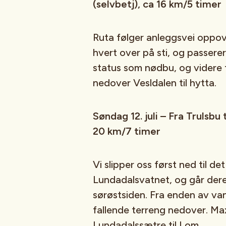
(selvbetj), ca 16 km/5 timer
Ruta følger anleggsvei oppov
hvert over på sti, og passere
status som nødbu, og videre 
nedover Vesldalen til hytta.
Søndag 12. juli – Fra Trulsb
20 km/7 timer
Vi slipper oss først ned til d
Lundadalsvatnet, og går dere
sørøstsiden. Fra enden av vann
fallende terreng nedover. Max
Lundadalssætre til Lom.