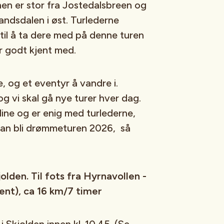
nen er stor fra Jostedalsbreen og
andsdalen i øst. Turlederne
til å ta dere med på denne turen
er godt kjent med.
, og et eventyr å vandre i.
g vi skal gå nye turer hver dag.
dine og er enig med turlederne,
kan bli drømmeturen 2026, så
olden. Til fots fra Hyrnavollen -
nt), ca 16 km/7 timer