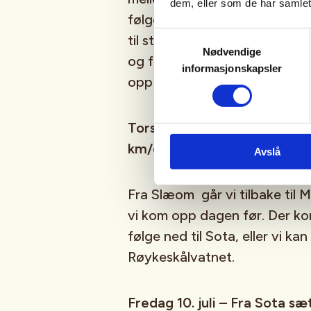
dem, eller som de har samlet
følger nordsiden av Surtbytt
Samtykkevalg
til stølen Mysubytta (ca 860 
Nødvendige
og følger Mysubyttdalen opp 
informasjonskapsler
opp til Slæom
Torsdag 9. juli – Fra Slæom 
km/ca 4 timer
Avslå
Fra Slæom går vi tilbake til
vi kom opp dagen før. Der ko
følge ned til Sota, eller vi ka
Røykeskålvatnet.
Fredag 10. juli – Fra Sota s