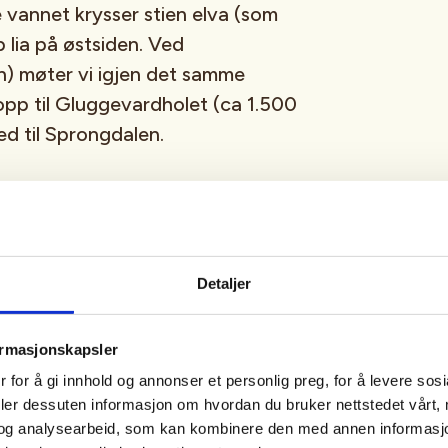
e vannet krysser stien elva (som
 lia på østsiden. Ved
) møter vi igjen det samme
 opp til Gluggevardholet (ca 1.500
ed til Sprongdalen.
alshytta til Slæom 1.110 moh
mer
Detaljer
 østover i slak stigning til
 og Østlandet. Deretter en bratt
ormasjonskapsler
 nordover og går langs elva
 for å gi innhold og annonser et personlig preg, for å levere sos
vatnet (929 moh). Ved østenden
deler dessuten informasjon om hvordan du bruker nettstedet vårt,
n på den gamle ferdselsveien
og analysearbeid, som kan kombinere den med annen informasjon d
som gikk over Handspiki. Stien