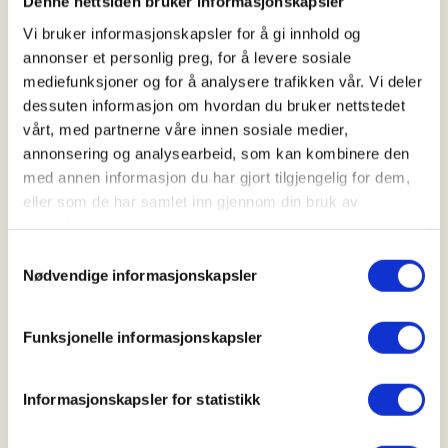
Denne nettsiden bruker informasjonskapsler
Vi bruker informasjonskapsler for å gi innhold og
Arrangør
annonser et personlig preg, for å levere sosiale
mediefunksjoner og for å analysere trafikken vår. Vi deler
Aust-Agder Turistforening
dessuten informasjon om hvordan du bruker nettstedet
vårt, med partnerne våre innen sosiale medier,
annonsering og analysearbeid, som kan kombinere den
Kontaktperson
med annen informasjon du har gjort tilgjengelig for dem,
eller som de har samlet inn gjennom din bruk av
Karin Johansen
tjenestene deres.
https://95146097
Samtykkevalg
kajo60@gmail.com
Nødvendige informasjonskapsler
Turen går fra p-plassen ved Arendal kirkegård ut til
Funksjonelle informasjonskapsler
Frolandsveien, gjennom Dalen og opp til
Solborgvannet. Vi følger veien rundt Åsbieskogen.
Doppedalen er en fin plass for matpausen. Vi
Informasjonskapsler for statistikk
fortsetter ned til Biejordene og går i kanten her.
Videre opp til Dalen og ut igjen på Frolandsveien.