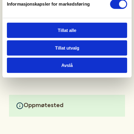
Informasjonskapsler for markedsføring
Turen er på ca. 5 km.
Lurer du på veien eller trenger skyss, så møter det
Tillat alle
en turleder på Harebakken ved bussterminalen kl.
10:15.
Tillat utvalg
Velkommen til å bli med oss i AAT på rusletur!
Mer informasjon
Avslå
Oppmøtested