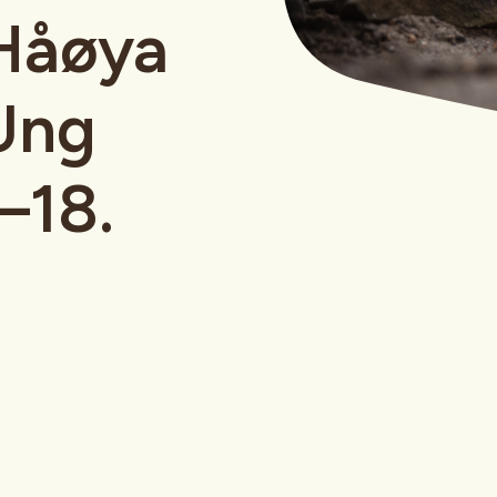
 Håøya
Ung
–18.