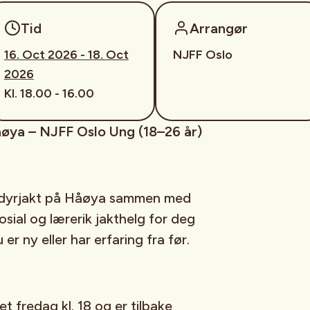
Tid
Arrangør
16. Oct 2026 - 18. Oct
NJFF Oslo
2026
Kl. 18.00 - 16.00
åøya – NJFF Oslo Ung (18–26 år)
rådyrjakt på Håøya sammen med
sial og lærerik jakthelg for deg
er ny eller har erfaring fra før.
et
fredag kl. 18 og er tilbake