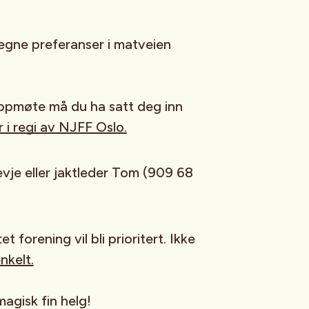
egne preferanser i matveien
oppmøte må du ha satt deg inn
 i regi av NJFF Oslo.
je eller jaktleder Tom (909 68
 forening vil bli prioritert. Ikke
nkelt.
magisk fin helg!