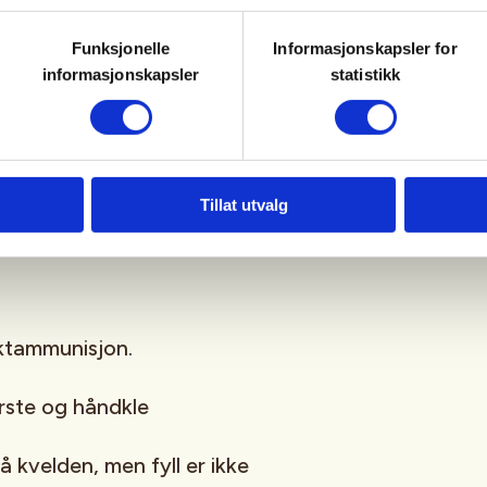
 har også til utlån.
Funksjonelle
Informasjonskapsler for
informasjonskapsler
statistikk
g har god rådyrbestand, noe som
deler området med andre brukere,
hensynsfull jakt – vi
Tillat utvalg
aktammunisjon.
rste og håndkle
på kvelden, men fyll er ikke