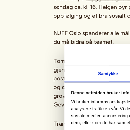
søndag ca. kl. 16. Helgen byr 
oppfølging og et bra sosialt 
NJFF Oslo spanderer alle målt
du må bidra på teamet.
Tom, som er på Håøya året run
gjennom opplegg, sikkerhet o
Samtykke
posteringsjakt med inntil sek
og drivende rådyrhund. Ved fa
Denne nettsiden bruker inf
grovpartering, og alle får mul
Vi bruker informasjonskapsler
Gevir tilfaller skytter. -Det j
analysere trafikken vår. Vi 
sosiale medier, annonsering 
dem, eller som de har samlet
Transport går med båt fra
La