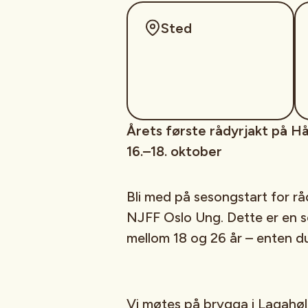
Sted
Årets første rådyrjakt på H
16.–18. oktober
Bli med på sesongstart for 
NJFF Oslo Ung. Dette er en so
mellom 18 og 26 år – enten du 
Vi møtes på
brygga i Lagahøl