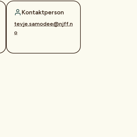
Kontaktperson
tevje.samodee@njff.n
o