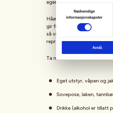
egen flytevest hvis du har – vi
Samtykkevalg
Nødvendige
informasjonskapsler
Håøya er noe for seg selv o
gir fine forhold for jakt. Vi 
så vi legger vekt på sikker og 
representerer jaktmiljøet.
Avslå
Ta med:
Eget utstyr, våpen og j
Sovepose, laken, tannbø
Drikke (alkohol er tillatt 