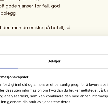
på gode sjanser for fall, god
opplegg.
ider, men du er ikke på hotell, så
dt, er jaktleder. Fredag går vi
g tips. Lørdag og søndag er det
Detaljer
s jegere i postrekka, hundefører
ll viser vi vomming, slakting og
ormasjonskapsler
ighet til å ta med kjøtt hjem.
 for å gi innhold og annonser et personlig preg, for å levere sos
aktes kun med hagle.
deler dessuten informasjon om hvordan du bruker nettstedet vårt,
og analysearbeid, som kan kombinere den med annen informasjon d
 inn gjennom din bruk av tjenestene deres.
gahølet båthavn
. Ta gjerne med