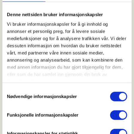
Rotsundelv
Nordreisa
Denne nettsiden bruker informasjonskapsler
Vi bruker informasjonskapsler for å gi innhold og
annonser et personlig preg, for å levere sosiale
Tid
mediefunksjoner og for å analysere trafikken vår. Vi deler
06. Sep 2026
dessuten informasjon om hvordan du bruker nettstedet
Kl. 13.00 - 15.00
vårt, med partnerne våre innen sosiale medier,
annonsering og analysearbeid, som kan kombinere den
med annen informasjon du har gjort tilgjengelig for dem,
eller som de har samlet inn gjennom din bruk av
Arrangør
tjenestene deres.
Reinrosa 4H
Samtykkevalg
Nødvendige informasjonskapsler
Kontaktperson
Funksjonelle informasjonskapsler
Mari Kiil
90764528
Informasjonskapsler for statistikk