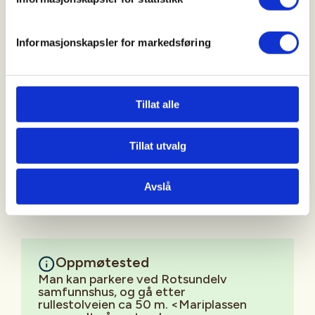
mari.kiil@hotmail.com
Informasjonskapsler for markedsføring
Vi møtes på Mariplassen kl 13, der blir det
servert grilla laks med tilbehør til alle.
Laksen har vi fått sponset av Lerøy.
Tillat alle
På Mariplassen er det mulighet for lek både for små
og store. Det er sykkelbane, så ta gjerne med
Tillat utvalg
sykkel. Etter middag serverer vi kaffe, saft og kaker.
Alt er gratis, Det kreves ingen påmelding.
Avslå
Oppmøtested
Man kan parkere ved Rotsundelv
samfunnshus, og gå etter
rullestolveien ca 50 m. <Mariplassen