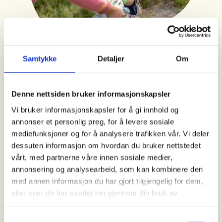
NYHETER
Dette irriterer nordmenn mest
Samtykke
Detaljer
Om
på tur
Forsøpling og hundebæsj i naturen er det
Denne nettsiden bruker informasjonskapsler
som oftest ødelegger turopplevelsen for
Vi bruker informasjonskapsler for å gi innhold og
folk.
annonser et personlig preg, for å levere sosiale
mediefunksjoner og for å analysere trafikken vår. Vi deler
dessuten informasjon om hvordan du bruker nettstedet
vårt, med partnerne våre innen sosiale medier,
annonsering og analysearbeid, som kan kombinere den
med annen informasjon du har gjort tilgjengelig for dem,
eller som de har samlet inn gjennom din bruk av
tjenestene deres.
Samtykkevalg