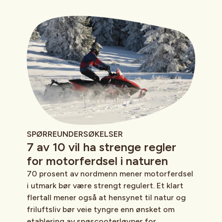
SPØRREUNDERSØKELSER
7 av 10 vil ha strenge regler
for motorferdsel i naturen
70 prosent av nordmenn mener motorferdsel
i utmark bør være strengt regulert. Et klart
flertall mener også at hensynet til natur og
friluftsliv bør veie tyngre enn ønsket om
etablering av snøscooterløyper for