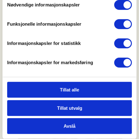
Nødvendige informasjonskapsler
Funksjonelle informasjonskapsler
SPØRREUNDERSØKELSER
Informasjonskapsler for statistikk
1 av 3 møtte ulovlige stengsler
i strandsonen
Informasjonskapsler for markedsføring
Og hele åtte prosent ble jaget, stoppet eller
avvist på tur i strandsonen, selv om de fulgte
allemannsretten, viser nye tall.
Tillat alle
Tillat utvalg
Avslå