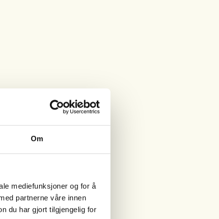
Om
iale mediefunksjoner og for å
 med partnerne våre innen
u har gjort tilgjengelig for