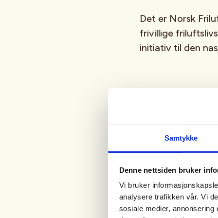
Det er Norsk Frilu
frivillige frilufts
initiativ til den 
Turskøy
Turskøyting er de
Samtykke
unge de siste to å
i 2024. I befolkni
Denne nettsiden bruker inf
fra 7 prosent til 1
Vi bruker informasjonskapsler
analysere trafikken vår. Vi 
sosiale medier, annonsering 
– I likhet med isba