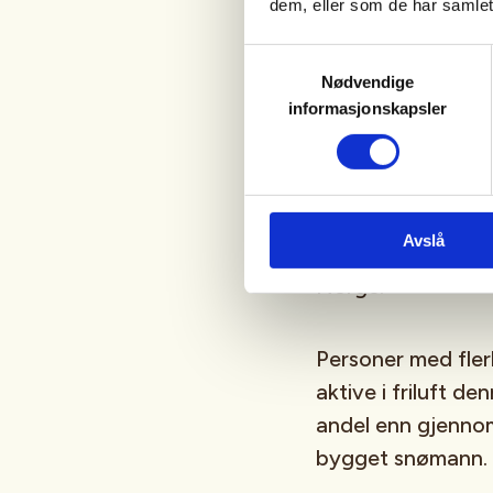
dem, eller som de har samlet
interessen virkeli
Med turskøyting 
Samtykkevalg
en vanlig skøyteba
Nødvendige
informasjonskapsler
naturens stillhet 
Blant de av oss s
22 prosent at de h
Avslå
prosent blant dem
Norge.
Personer med fler
aktive i friluft de
andel enn gjennom
bygget snømann