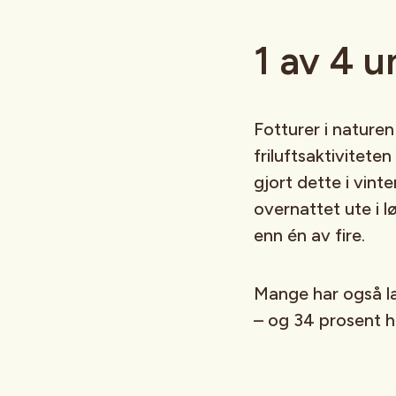
1 av 4 
Fotturer i nature
friluftsaktivitete
gjort dette i vinte
overnattet ute i l
enn én av fire.
Mange har også la
– og 34 prosent h