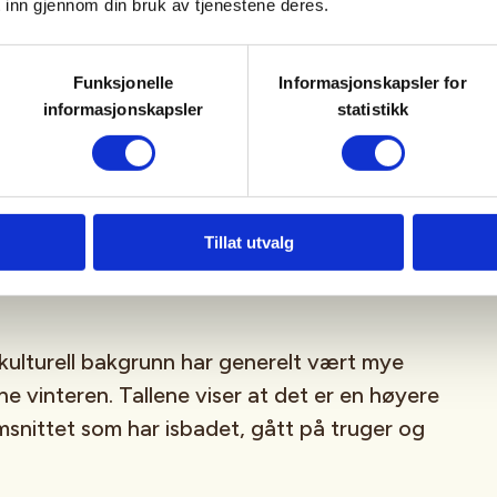
 inn gjennom din bruk av tjenestene deres.
g har blomstret blant de unge de siste årene.
kommer du gjerne tettere på naturen enn på
ne, så her får du friluftsopplevelsen, og
Funksjonelle
Informasjonskapsler for
informasjonskapsler
statistikk
og ro med på kjøpet, sier Lier.
om er født i et annet land enn Norge, svarte
ar gått på turskøyter i vinter, og hele 25
Tillat utvalg
 med én eller begge foreldre født utenfor
kulturell bakgrunn har generelt vært mye
nne vinteren. Tallene viser at det er en høyere
snittet som har isbadet, gått på truger og
.