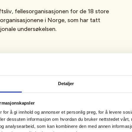
ftsliv, fellesorganisasjonen for de 18 store
livsorganisasjonene i Norge, som har tatt
nasjonale undersøkelsen.
ting trender
n vinteraktiviteten som har økt mest blant
Detaljer
rene, fra 9 prosent i 2022 til hele 27 prosent
ngen under ett er det også en liten økning,
ormasjonskapsler
1 prosent.
 for å gi innhold og annonser et personlig preg, for å levere sos
deler dessuten informasjon om hvordan du bruker nettstedet vårt,
og analysearbeid, som kan kombinere den med annen informasjon d
ding er dette en vinteraktivitet der vi ser at