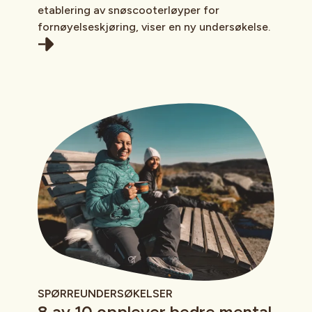
etablering av snøscooterløyper for
fornøyelseskjøring, viser en ny undersøkelse.
SPØRREUNDERSØKELSER
8 av 10 opplever bedre mental