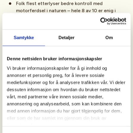
Folk flest etterlyser bedre kontroll med
motorferdsel i naturen – hele 8 av 10 er enig i
påstanden. Av disse gjelder det i større grad
kvinner enn menn, samt de som er over 44 år.
Flere, 9 prosentpoeng, er
helt enig
e i at statlig
Samtykke
Detaljer
Om
eierskap og forvaltning er viktig.
Nær 7 av 10 er
uenige
i at det bør utbygges
Denne nettsiden bruker informasjonskapsler
vannkraft i uberørte vassdrag.
Vi bruker informasjonskapsler for å gi innhold og
Flere, 3 prosentpoeng, er helt enige i at det bør
annonser et personlig preg, for å levere sosiale
pålegges miljøtiltak blant kraftprodusenter for å
mediefunksjoner og for å analysere trafikken vår. Vi deler
bedre miljø.
dessuten informasjon om hvordan du bruker nettstedet
vårt, med partnerne våre innen sosiale medier,
Hele 81 prosent av befolkningen er positive til
annonsering og analysearbeid, som kan kombinere den
utbygging av vindkraft i Norge. Mest positiv
med annen informasjon du har gjort tilgjengelig for dem,
holdning blant unge, men det er mer negative
eller som de har samlet inn gjennom din bruk av
holdning med økende alder.
tjenestene deres.