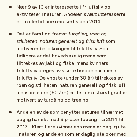
Nær 9 av 10 er interesserte i friluftsliv og
aktiviteter i naturen. Andelen
svært interesserte
er imidlertid noe redusert siden 2014.
Det er først og fremst
turgåing
,
roen og
stillheten
,
naturen generelt
og
frisk luft
som
motiverer befolkningen til friluftsliv. Som
tidligere er det hovedsakelig menn som
tiltrekkes av jakt og fiske, mens kvinners
friluftsliv preges av større bredde enn menns
friluftsliv. De yngste (under 30 år) tiltrekkes av
roen og stillheten, naturen generelt og frisk luft,
mens de eldre (60 år+) er de som i størst grad er
motivert av turgåing og trening.
Andelen av de som benytter naturen tilnærmet
daglig har økt med 9 prosentpoeng fra 2014 til
2017. Klart flere kvinner enn menn er daglig ute
i naturen og andelen som er daglig ute øker med