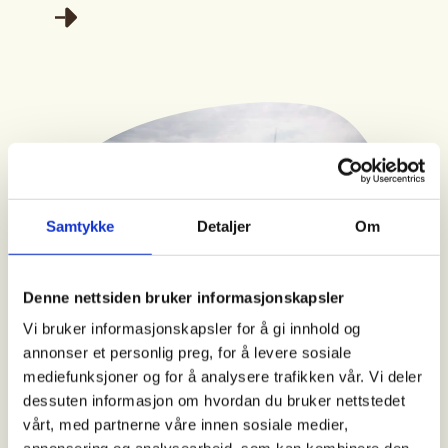
Samtykke
Detaljer
Om
Denne nettsiden bruker informasjonskapsler
Vi bruker informasjonskapsler for å gi innhold og
SPØRREUNDERSØKELSER
annonser et personlig preg, for å levere sosiale
1 av 3 møtte ulovlige stengsler
mediefunksjoner og for å analysere trafikken vår. Vi deler
i strandsonen
dessuten informasjon om hvordan du bruker nettstedet
vårt, med partnerne våre innen sosiale medier,
Og hele åtte prosent ble jaget, stoppet eller