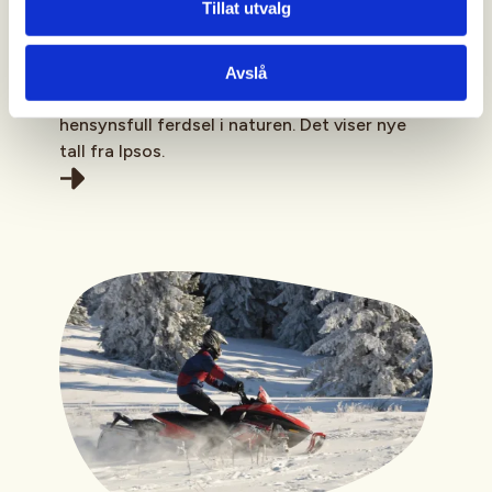
Tillat utvalg
allemannsretten
Bare fire av ti barn og unge har hørt om
allemannsretten. Samtidig kjenner de fleste
Avslå
til flere av de viktigste reglene for
hensynsfull ferdsel i naturen. Det viser nye
tall fra Ipsos.