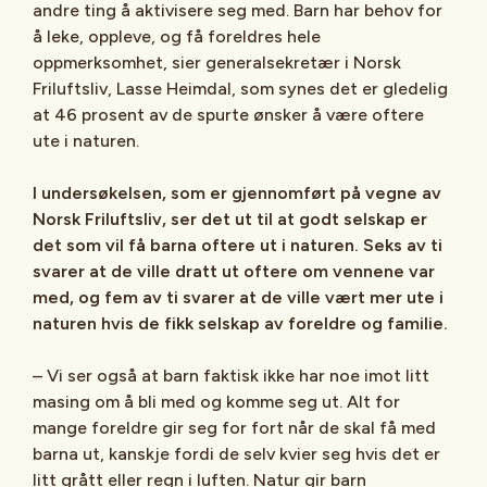
andre ting å aktivisere seg med. Barn har behov for
å leke, oppleve, og få foreldres hele
oppmerksomhet, sier generalsekretær i Norsk
Friluftsliv, Lasse Heimdal, som synes det er gledelig
at 46 prosent av de spurte ønsker å være oftere
ute i naturen.
I undersøkelsen, som er gjennomført på vegne av
Norsk Friluftsliv, ser det ut til at godt selskap er
det som vil få barna oftere ut i naturen. Seks av ti
svarer at de ville dratt ut oftere om vennene var
med, og fem av ti svarer at de ville vært mer ute i
naturen hvis de fikk selskap av foreldre og familie.
– Vi ser også at barn faktisk ikke har noe imot litt
masing om å bli med og komme seg ut. Alt for
mange foreldre gir seg for fort når de skal få med
barna ut, kanskje fordi de selv kvier seg hvis det er
litt grått eller regn i luften. Natur gir barn