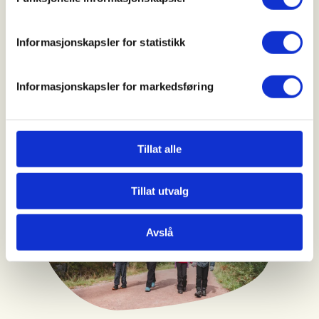
i strandsonen
Og hele åtte prosent ble jaget, stoppet eller
Informasjonskapsler for statistikk
avvist på tur i strandsonen, selv om de fulgte
allemannsretten, viser nye tall.
Informasjonskapsler for markedsføring
Tillat alle
Tillat utvalg
Avslå