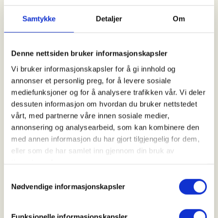
Forsøpling og hundebæsj i naturen er det
Samtykke
Detaljer
Om
som oftest ødelegger turopplevelsen for
folk.
Denne nettsiden bruker informasjonskapsler
Vi bruker informasjonskapsler for å gi innhold og
annonser et personlig preg, for å levere sosiale
mediefunksjoner og for å analysere trafikken vår. Vi deler
dessuten informasjon om hvordan du bruker nettstedet
vårt, med partnerne våre innen sosiale medier,
annonsering og analysearbeid, som kan kombinere den
med annen informasjon du har gjort tilgjengelig for dem,
eller som de har samlet inn gjennom din bruk av
tjenestene deres.
Samtykkevalg
Nødvendige informasjonskapsler
SPØRREUNDERSØKELSER
1 av 3 møtte ulovlige stengsler
Funksjonelle informasjonskapsler