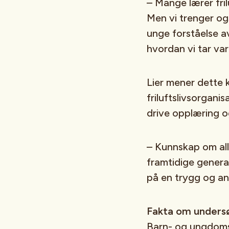
– Mange lærer fril
Men vi trenger og
unge forståelse a
hvordan vi tar vare
Lier mener dette k
friluftslivsorgani
drive opplæring o
– Kunnskap om all
framtidige genera
på en trygg og an
Fakta om unders
Barn- og ungdoms