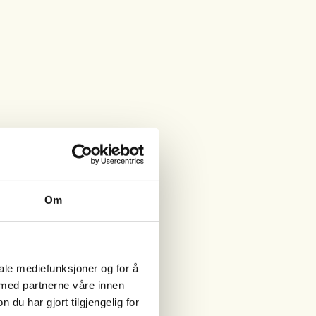
Om
iale mediefunksjoner og for å
 med partnerne våre innen
u har gjort tilgjengelig for