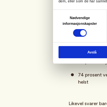
dem, eller som de har samlet
Lier, generalsekret
Samtykkevalg
Nødvendige
Undersøkelsen vi
informasjonskapsler
93 prosent vet
naturen
Avslå
84 prosent k
74 prosent ve
helst
Likevel svarer ba