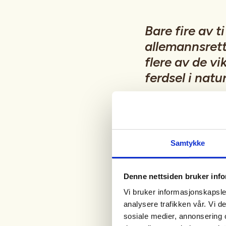
Bare fire av 
allemannsrett
flere av de vi
ferdsel i natur
Selv om få kjenne
undersøkelsen at 
i praksis, særlig 
Samtykke
– Det er positivt
Denne nettsiden bruker inf
ta hensyn i nature
Vi bruker informasjonskapsler
til allemannsrette
analysere trafikken vår. Vi 
sosiale medier, annonsering 
friluftsliv og at d