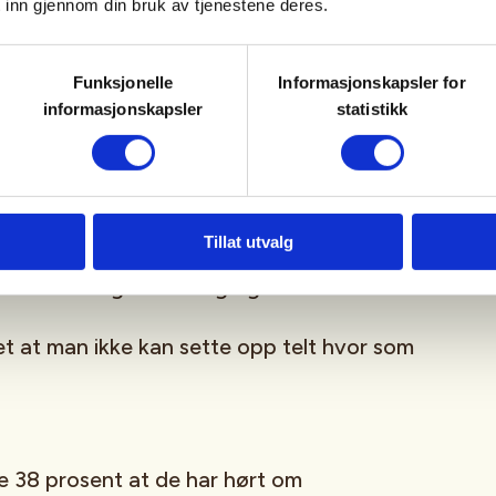
 inn gjennom din bruk av tjenestene deres.
ær i Norsk Friluftsliv.
Funksjonelle
Informasjonskapsler for
ser at:
informasjonskapsler
statistikk
 at det ikke er lov å legge igjen søppel i
Tillat utvalg
jenner bålreglene i skog og mark
t at man ikke kan sette opp telt hvor som
re 38 prosent at de har hørt om