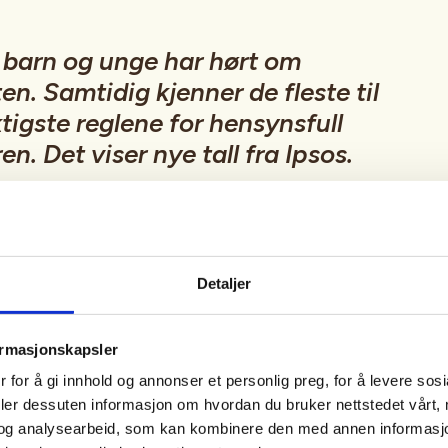
ti barn og unge har hørt om
en. Samtidig kjenner de fleste til
ktigste reglene for hensynsfull
en. Det viser nye tall fra Ipsos.
r selve begrepet allemannsretten, viser
mange barn og unge kjenner flere av reglene
regler om søppel, bål og ferdsel i naturen.
Detaljer
 at mange barn og unge vet hvordan de skal
ormasjonskapsler
n. Samtidig er det viktig at de også kjenner
 for å gi innhold og annonser et personlig preg, for å levere sos
n som jo er en viktig forutsetning for vårt
deler dessuten informasjon om hvordan du bruker nettstedet vårt,
og analysearbeid, som kan kombinere den med annen informasjon d
e forstår hvorfor reglene finnes, sier Bente