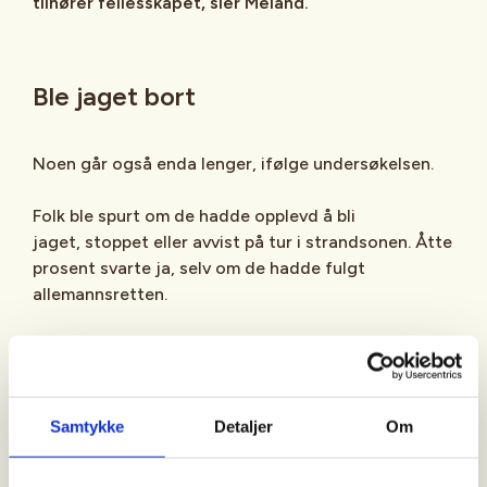
tilhører fellesskapet, sier Meland.
Ble jaget bort
Noen går også enda lenger, ifølge undersøkelsen.
Folk ble spurt om de hadde opplevd å bli
jaget, stoppet eller avvist på tur i strandsonen. Åtte
prosent svarte ja, selv om de hadde fulgt
allemannsretten.
Også i skog og mark eller på fjellet opplevde folk
det samme. Der svarte seks prosent ja på
spørsmålet.
Samtykke
Detaljer
Om
– Ingen skal bli jaget bort når de ferdes lovlig i
naturen. Dette viser at det fortsatt er behov for