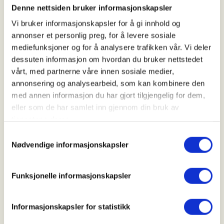
mer kunnskap om hvilke rettigheter og plikter folk
Denne nettsiden bruker informasjonskapsler
har i naturen.
Vi bruker informasjonskapsler for å gi innhold og
annonser et personlig preg, for å levere sosiale
mediefunksjoner og for å analysere trafikken vår. Vi deler
dessuten informasjon om hvordan du bruker nettstedet
🌲Norsk Friluftslivs korte
vårt, med partnerne våre innen sosiale medier,
guide om allemannsretten:
annonsering og analysearbeid, som kan kombinere den
med annen informasjon du har gjort tilgjengelig for dem,
eller som de har samlet inn gjennom din bruk av
Lær deg forskjellen på innmark og
tjenestene deres.
utmark
Samtykkevalg
Nødvendige informasjonskapsler
Innmark er områder som hustomter,
Husk at allemannsretten kun gjelder i
utmark
gårdsplasser, dyrket mark, industriareal
Funksjonelle informasjonskapsler
og liknende områder der turgåere vil
være til bry for eier av grunnen. Utmark er
I innmark er reglene slik at du kan gå tur
Vit at du har lov til å overnatte ute i
utmark året rundt, men...
det meste av naturen, som skog, fjell, sjø
på veier og stier, så lenge du holder god
Informasjonskapsler for statistikk
og myrområder.
avstand til hus, hytter, hager og