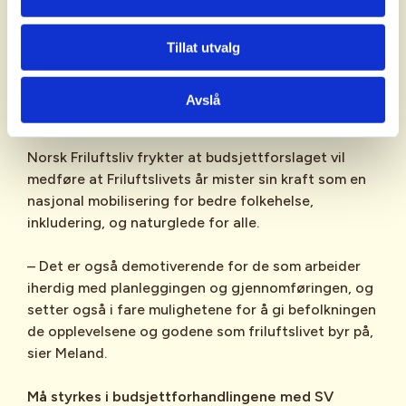
tilbud av friluftsaktiviteter når budsjettene krymper
og ressursene forsvinner? Konsekvensen er at
Tillat utvalg
verdifulle friluftslivsaktiviteter rettet mot barn og
unge, personer med funksjonsnedsettelser, eldre,
innvandrere og ensomme må kuttes for å finansiere
Avslå
denne feiringen, sier Meland.
Norsk Friluftsliv frykter at budsjettforslaget vil
medføre at Friluftslivets år mister sin kraft som en
nasjonal mobilisering for bedre folkehelse,
inkludering, og naturglede for alle.
– Det er også demotiverende for de som arbeider
iherdig med planleggingen og gjennomføringen, og
setter også i fare mulighetene for å gi befolkningen
de opplevelsene og godene som friluftslivet byr på,
sier Meland.
Må styrkes i budsjettforhandlingene med SV