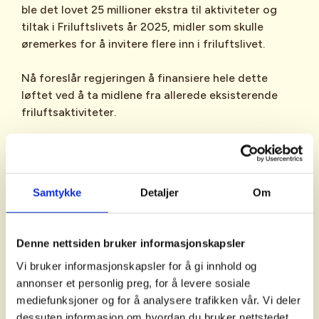
ble det lovet 25 millioner ekstra til aktiviteter og
tiltak i Friluftslivets år 2025, midler som skulle
øremerkes for å invitere flere inn i friluftslivet.
Nå foreslår regjeringen å finansiere hele dette
løftet ved å ta midlene fra allerede eksisterende
friluftsaktiviteter.
– Budsjettforslaget er et rent løftebrudd.
Regjeringen har gitt oss ansvar for å lede arbeidet
med Friluftslivets år 2025. Da er det helt ubegripelig
Samtykke
Detaljer
Om
at regjeringen ikke bevilger de midlene som er lovet,
men derimot tvinger organisasjonene til å kutte i
kjerneaktiviteter, sier Siri Meland, fagsjef
Denne nettsiden bruker informasjonskapsler
samfunnskontakt i Norsk Friluftsliv.
Vi bruker informasjonskapsler for å gi innhold og
Norsk Friluftsliv frykter nå at Friluftslivets år 2025
annonser et personlig preg, for å levere sosiale
vil bli kraftig redusert, og at friluftslivsaktiviteter vil
mediefunksjoner og for å analysere trafikken vår. Vi deler
få en varig knekk.
dessuten informasjon om hvordan du bruker nettstedet