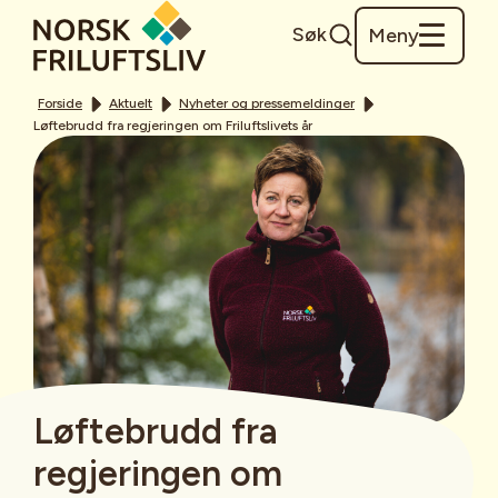
Søk
Meny
Forside
Aktuelt
Nyheter og pressemeldinger
Løftebrudd fra regjeringen om Friluftslivets år
Løftebrudd fra
regjeringen om