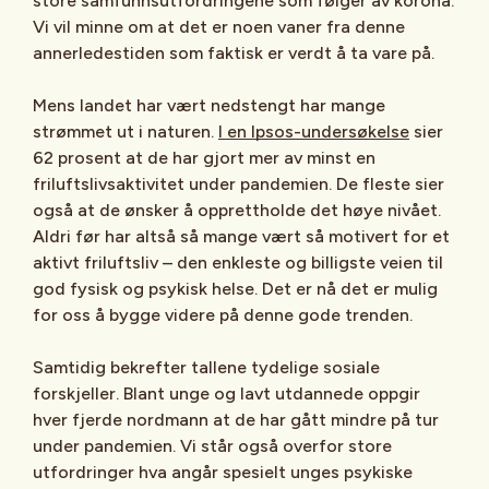
store samfunnsutfordringene som følger av korona.
Vi vil minne om at det er noen vaner fra denne
annerledestiden som faktisk er verdt å ta vare på.
Mens landet har vært nedstengt har mange
strømmet ut i naturen.
I en Ipsos-undersøkelse
sier
62 prosent at de har gjort mer av minst en
friluftslivsaktivitet under pandemien. De fleste sier
også at de ønsker å opprettholde det høye nivået.
Aldri før har altså så mange vært så motivert for et
aktivt friluftsliv – den enkleste og billigste veien til
god fysisk og psykisk helse. Det er nå det er mulig
for oss å bygge videre på denne gode trenden.
Samtidig bekrefter tallene tydelige sosiale
forskjeller. Blant unge og lavt utdannede oppgir
hver fjerde nordmann at de har gått mindre på tur
under pandemien. Vi står også overfor store
utfordringer hva angår spesielt unges psykiske