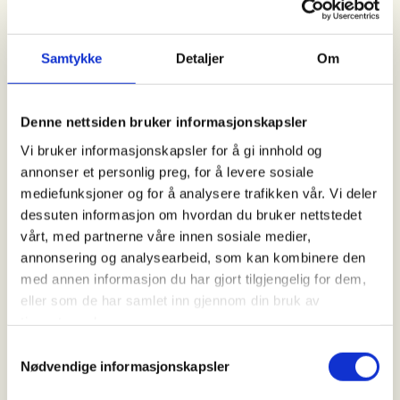
fellesskap, for å nevne noe.
Naturen er vårt billigste og mest brukte
Samtykke
Detaljer
Om
treningssenter, og friluftsliv er den aktiviteten flest
oppgir at de ønsker å gjøre mer av. Det er også gull
verdt for den psykiske helsen, og forskning viser at
Denne nettsiden bruker informasjonskapsler
så lite som ti minutter i grønne omgivelser gir
Vi bruker informasjonskapsler for å gi innhold og
senket stressnivå og gjør av vi føler oss bedre.
annonser et personlig preg, for å levere sosiale
Ganske åpenbart at dette er fordeler vi kan ha stor
mediefunksjoner og for å analysere trafikken vår. Vi deler
nytte av også i samfunnet post-korona, er det ikke?
dessuten informasjon om hvordan du bruker nettstedet
vårt, med partnerne våre innen sosiale medier,
Så vår oppfordring til deg som
annonsering og analysearbeid, som kan kombinere den
stortingsrepresentant, er å benytte denne frilufts-
med annen informasjon du har gjort tilgjengelig for dem,
boomen til å skape varige, gode aktivitetsvaner i
eller som de har samlet inn gjennom din bruk av
befolkingen – og samtidig sørge for at ingen faller
tjenestene deres.
utenfor. Som Norges største fritidsaktivitet gjør
friluftslivet en forskjell både lokalt og nasjonalt når
Samtykkevalg
det kommer til verdiskaping og samfunnsbidrag.
Nødvendige informasjonskapsler