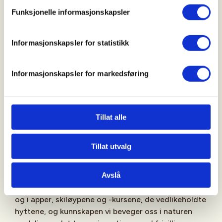
Funksjonelle informasjonskapsler
Det snør ikke spor
Informasjonskapsler for statistikk
Hvis folk har så lyst til å drive mer med friluftsliv,
kan de ikke bare gjøre det da, spør du kanskje?
Informasjonskapsler for markedsføring
Fullt så enkelt er det dessverre ikke. Ikke bare er
friluftsliv en kulturell kompetanse som må læres,
det krever også tilrettelegging. Som Skiforeningen
Tillat alle
så treffende sier det: «Det snør ikke spor». Det er
heller slett ikke alle i dagens Norge som vet
Tillat utvalg
hvordan man går på ski, eller rett og slett hvordan
man oppfører seg i naturen.
Avslå
Bak stiene vi går på, turforslagene vi finner på nett
og i apper, skiløypene og -kursene, de vedlikeholdte
hyttene, og kunnskapen vi beveger oss i naturen